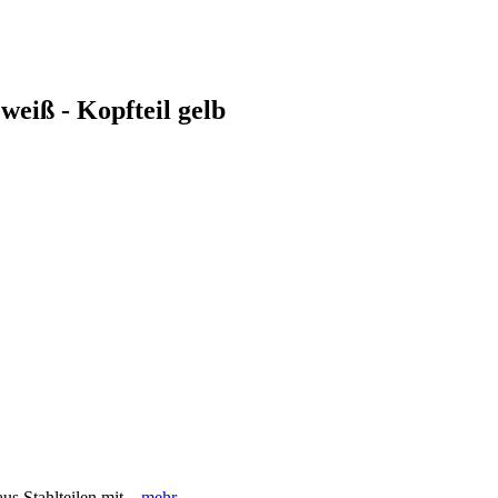
eiß - Kopfteil gelb
s Stahlteilen mit...
mehr